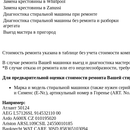
Замена крестовины в Whirlpool
Замена крестовины в Zanussi
Диагностика стиральной машины при ремонте
Диагностика стиральной машины без ремонта и разборки
агрегата
Выезд мастера в пригород
Стоимость ремонта указана в таблице без учета стоимости ко
В случае ремонта Вашей машинки выезд и диагностика мастеро
*В случае отказа от ремонта или его нецелесообразности, требу
Для предварительной оценки стоимости ремонта Вашей ст
Марка и модель стиральной машинки (также нужен серийн
и Сименс (E-Nr.), артикульный номер в Горенье (ART. No.
Например:
Атлант 50124
AEG L57126SL 914532110 00
Ardo A600X CZ 010195020
Ariston ARSL109CSIL 24550010185
Bauknecht WAT CARE 30SD 858365103094