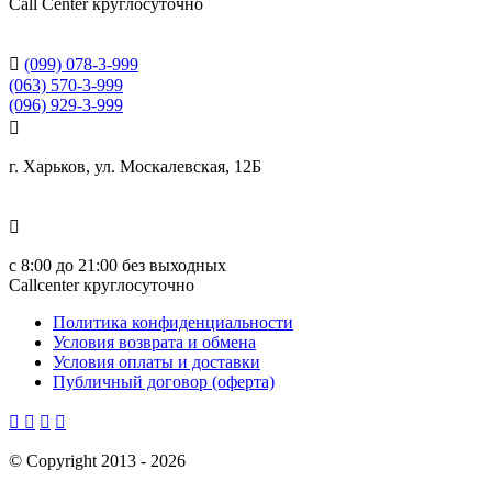
Сall Сenter круглосуточно

(099) 078-3-999
(063) 570-3-999
(096) 929-3-999

г. Харьков, ул. Москалевская, 12Б

с
8:00 до 21:00
без выходных
Callcenter круглосуточно
Политика конфиденциальности
Условия возврата и обмена
Условия оплаты и доставки
Публичный договор (оферта)




©
Copyright 2013 -
2026