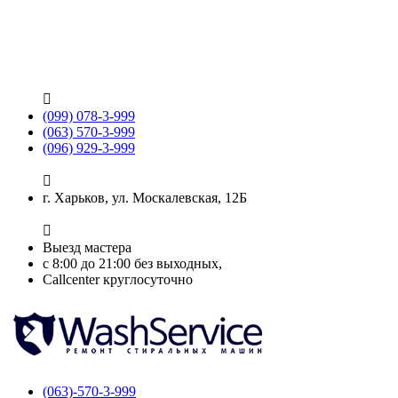

(099) 078-3-999
(063) 570-3-999
(096) 929-3-999

г. Харьков, ул. Москалевская, 12Б

Выезд мастера
с 8:00 до 21:00 без выходных,
Callcenter круглосуточно
(063)-570-3-999