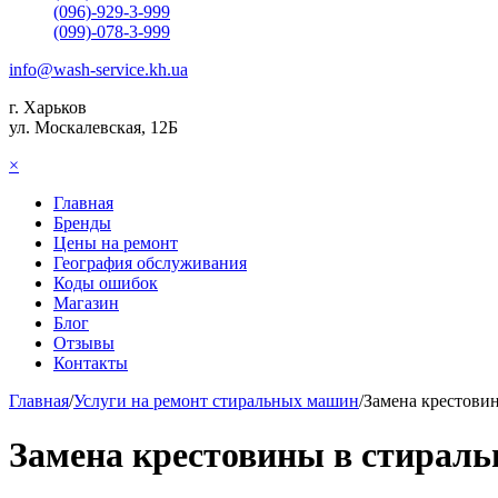
(096)-929-3-999
(099)-078-3-999
info@wash-service.kh.ua
г. Харьков
ул. Москалевская, 12Б
×
Главная
Бренды
Цены на ремонт
География обслуживания
Коды ошибок
Магазин
Блог
Отзывы
Контакты
Главная
/
Услуги на ремонт стиральных машин
/
Замена крестови
Замена крестовины в стираль