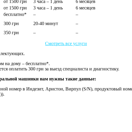
от 1500 грн
3 часа – 1 день
6 месяцев
от 1500 грн
3 часа – 1 день
6 месяцев
бесплатно*
–
–
300 грн
20-40 минут
–
350 грн
–
–
Смотреть все услуги
мплектующих.
м на дому – бесплатно*.
ется оплатить 300 грн за выезд специалиста и диагностику.
иральной машинки нам нужны такие данные:
ой номер в Индезит, Аристон, Вирпул (S/N), продуктовый номер
)).