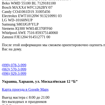
Beko WMD 55100 BL 7129181100
Bosch MAXX4 WFC1262BY/07
Candy CO41061D1S 31005456
Electrolux EWT10120W 913210991 03
LG WD-10160NUP
Samsung S803JGP/YLP
Siemens IQ300 WM14E370FF60
Whirlpool AWE 7516 859375140060
Zanussi FJE1204 914512771 00
После этой информации мы сможем ориентировочно оценить пр
Вас на дому.
(099) 078-3-999
(063) 570-3-999
(096) 929-3-999
Украина, Харьков, ул. Москалёвская 12 “Б”
Карта проезда в Google Maps
Выезд мастера с 8:00 до 21:00
без выходных и праздников