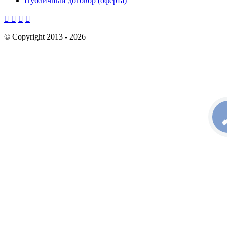
Публичный договор (оферта)




©
Copyright 2013 -
2026
КН
С