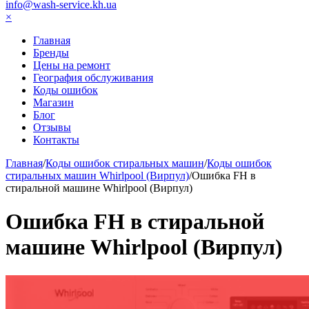
info@wash-service.kh.ua
×
Главная
Бренды
Цены на ремонт
География обслуживания
Коды ошибок
Магазин
Блог
Отзывы
Контакты
Главная
/
Коды ошибок стиральных машин
/
Коды ошибок
стиральных машин Whirlpool (Вирпул)
/
Ошибка FН в
стиральной машине Whirlpool (Вирпул)
Ошибка FН в стиральной
машине Whirlpool (Вирпул)