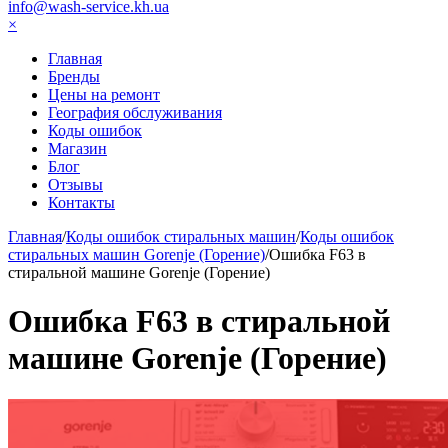
info@wash-service.kh.ua
×
Главная
Бренды
Цены на ремонт
География обслуживания
Коды ошибок
Магазин
Блог
Отзывы
Контакты
Главная
/
Коды ошибок стиральных машин
/
Коды ошибок
стиральных машин Gorenje (Горение)
/
Ошибка F63 в
стиральной машине Gorenje (Горение)
Ошибка F63 в стиральной
машине Gorenje (Горение)