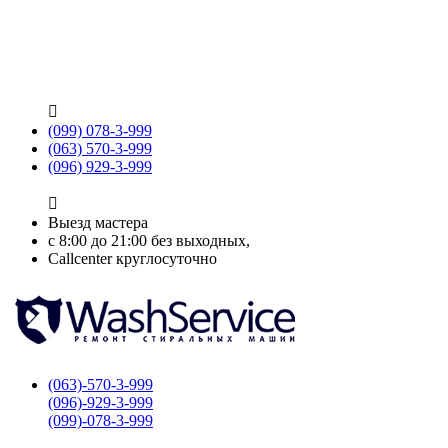

(099) 078-3-999
(063) 570-3-999
(096) 929-3-999

Выезд мастера
с 8:00 до 21:00 без выходных,
Callcenter круглосуточно
(063)-570-3-999
(096)-929-3-999
(099)-078-3-999