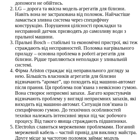
допомоги не обійтись.
LG – дорога та якісна модель агрегатів для білизни.
Навіть вона не застрахована від поломок. Найчастіше
ламається зливна система через специфічну
конструкцію. Порушення цілісності прокладки та
несправний датчик призводять до самозливу води з
пральної машини.
Пральні Bosch – стабільні та економічні пристрої, які теж
страждають від несправностей. Поломка нагрівального
приладу – основна проблема в роботі агрегатів для
білизни. Рідше трапляються неполадки у зливальній
системі.
Фірма Ariston страждає від неправильного догляду за
нею. Більшість власників агрегатів для білизни
відзначають “аромат”, що походить від машини-автомат
після прання. Ця проблема пов’язана з неякісною гумою.
Вона створює неприємні запахи. .Багато користувачів
відзначають проблему у вигляді неприємних запахів, які
виходить від машини-автомат. Ситуація пов’язана із
специфічною гумою. До технічних особливостей
техніки належать інтенсивні звуки під час робочого
процесу. Від такого явища страждають підшипники.
Electrolux славиться мережевими проблемами. Поганий
мережевий кабель – частий привід для виклику майстра.
Друге місце за частотою поломок займає модуль