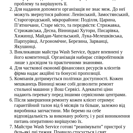
проблему та вирішують її.
Для надання допомоги організація не знає меж. До неї
можуть звернутися райони: Ленінський, Замостянський,
Старогородський, мікрорайони: Поділля, Царина,
П’ятничани, Старе місто, та передмістя: Стрижавка,
Стрижавська, Десна, Вінницькі Хутори, Писарівка,
Хижинці, Майдан-Чапельський, Лука-Мелешківська,
Парпурівці, Агрономічне, Березина, Зарванці,
Якушинці.
Викликавши майстра Wash Service, будьте впевнені у
його компетенції. Організація набирає співробітників
лише з досвідом та практичними знаннями.
Для часткової економії фінансових ресурсів клієнтів
фірма надає акційні та бонусні пропозиції.
Компанія дотримується політики доступності. Кожен
мешканець Вінниці може собі дозволити ремонт
стильної машини у Вош Сервісі. Адекватні ціни
надають перевагу перед іншими сервісними центрами.
Після завершення ремонту кожен клієнт отримує
гарантійний талон від 6 місяців та більше, залежно від
виробника запчастини. Ми беремо на себе
відповідальність за виконану роботу, і у разі виникнення
питань оперативно вирішуємо їх.
Майстри Wash Service готові “реанімувати” пристрої у
будь-які дні тижня. Правило стосується і свят.