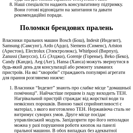
Наші спеціалісти надають консультативну підтримку.
Вони готові відповідати на запитання та давати
рекомендаційні поради.
Поломки брендових пралень
Власники пральних машин Bosch (Бош), Indesit (Индезит),
Samsung (Самсунг), Ardo (Ардо), Siemens (Сименс), Ariston
(Аристон), Electrolux (Электролюкс), Whirlpool (Вирпул),
Zanussi (Занусси), LG (Элджи), Gorenje (Горенье), Beko (Беко),
Candy (Канди), Аеg (Aeг), Hansa (Ханса) можуть звернутися в
будь-який день для консультації або ремонту зламаних
пристроїв. На які “хвороби” страждають популярні агрегати
для прання розглянемо нижче:
Власники “Індезит” знають про слабке місце “домашньої
помічниці”. Найчастіше першим із ладу виходить ТЕН.
Нагрівальний пристрій страждає від жорсткої води та
неякісних порошків. Виною такої сприйнятливості є
матеріал, з якого виготовлено ТЕН. Нержавіюча сталь не
витримує суворих умов. Друге місце посідає
управлінський модуль. Запідозрити про його неполадки
можна у разі порушення роботи кнопок на панелі
пральної машини. В обох випадках без адекватної