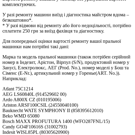
комплектуючих.
У разі ремонту машини виїзд і діагностика майстром вдома –
безкоштовно*.
* У разі відмови від ремонту або його недоцільності, потрібно
сплатити 250 грн за виїзд фахівця та діагностику.
Для попередньої оцінки вартості ремонту вашої пральної
машинки нам потрібні такі дані:
Марка та модель пральної машинки (також потрібен серійний
номер в Індезит, Арістон, Вірпул (S/N), продуктовий номер у
Занусі, Електролюкс, АЕГ (Prod. No.), номер моделі у Бош та
Сіменс (E-Nr.), артикульний номер у Горенье(ART. No.)).
Наприклад:
Atlant 75С1214
AEG LS60840L (914529602 00)
Ardo A800X CZ (010195006)
Ariston ARSF100CSIL (24550040100)
Bauknecht WATE SYMPHONY II (858395612010)
Beko WMD 65080
Bosch MAXX PROFUTURA 1400 (WFO287FNL/15)
Candy GO4F10616S (31002793)
Indesit WISL85PL (80305620900)