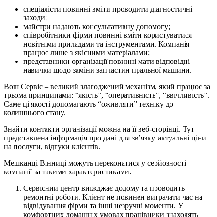
спеціалісти повинні вміти проводити діагностичні
заходи;
майстри надають консультативну допомогу;
співробітники фірми повинні вміти користуватися
новітніми приладами та інструментами. Компанія
працює лише з якісними матеріалами;
представники організації повинні мати відповідні
навички щодо заміни запчастин пральної машини.
Вош Сервіс – великий злагоджений механізм, який працює за
трьома принципами: “якість”, “оперативність”, “ввічливість”.
Саме ці якості допомагають “оживляти” техніку до
колишнього стану.
Знайти контакти організації можна на її веб-сторінці. Тут
представлена ​​інформація про дані для зв’язку, актуальні ціни
на послуги, відгуки клієнтів.
Мешканці Вінниці можуть переконатися у серйозності
компанії за такими характеристиками:
Сервісний центр виїжджає додому та проводить
ремонтні роботи. Клієнт не повинен витрачати час на
відвідування фірми та інші незручні моменти. У
комфортних домашніх умовах працівники знаходять