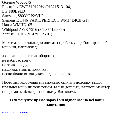
Gorenje W6202/S
Electrolux EWTS10120W (913215131 04)
LG F80B9LD
Samsung S803JGP2/YLP
Siemens E 1446 VARIOPERFECT WM14E463FG17
Hansa WMHE105
Whirlpool AWE 7516 (859375129060)
Zanussi F1015 (914791125 01)
Максимально докладно описати проблему в роботі пральної
машини, наприклад:
дзвенить на високих оборотах;
не набирає воду;
не зливає воду;
машинка видала помилку;
несподівано вимкнулася під час прання.
Після цієї інформації ми зможемо оцінити поломку вашої
пральної машини телефоном. Більш детальну вартість майстер
повідомить після діагностики у Вас вдома.
Телефонуйте прямо зараз і ми відповімо на всі ваші
запитання!