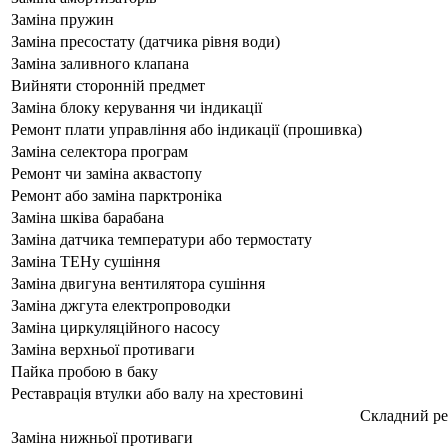
Заміна пружин
Заміна пресостату (датчика рівня води)
Заміна заливного клапана
Вийняти сторонній предмет
Заміна блоку керування чи індикації
Ремонт плати управління або індикації (прошивка)
Заміна селектора програм
Ремонт чи заміна аквастопу
Ремонт або заміна парктроніка
Заміна шківа барабана
Заміна датчика температури або термостату
Заміна ТЕНу сушіння
Заміна двигуна вентилятора сушіння
Заміна джгута електропроводки
Заміна циркуляційного насосу
Заміна верхньої противаги
Пайка пробою в баку
Реставрація втулки або валу на хрестовині
Складний р
Заміна нижньої противаги