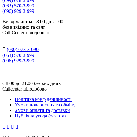
(099) 078-3-999
(063) 570-3-999
(096) 929-3-999
Виїзд майстра з 8:00 до 21:00
без вихідних та свят
Сall Сenter цілодобово

(099) 078-3-999
(063) 570-3-999
(096) 929-3-999

с
8:00 до 21:00
без вихідних
Callcenter цілодобово
Політика конфіденційності
Умови повернення та обміну
Умови оплати та доставки
Публічна угода (оферта)



