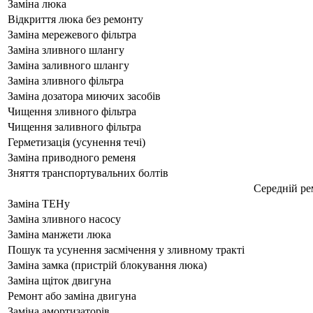
Заміна люка
Відкриття люка без ремонту
Заміна мережевого фільтра
Заміна зливного шлангу
Заміна заливного шлангу
Заміна зливного фільтра
Заміна дозатора миючих засобів
Чищення зливного фільтра
Чищення заливного фільтра
Герметизація (усунення течі)
Заміна приводного ременя
Зняття транспортувальних болтів
Середній р
Заміна ТЕНу
Заміна зливного насосу
Заміна манжети люка
Пошук та усунення засмічення у зливному тракті
Заміна замка (пристрій блокування люка)
Заміна щіток двигуна
Ремонт або заміна двигуна
Заміна амортизаторів