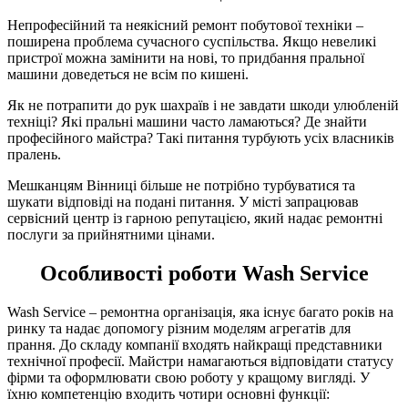
Непрофесійний та неякісний ремонт побутової техніки –
поширена проблема сучасного суспільства. Якщо невеликі
пристрої можна замінити на нові, то придбання пральної
машини доведеться не всім по кишені.
Як не потрапити до рук шахраїв і не завдати шкоди улюбленій
техніці? Які пральні машини часто ламаються? Де знайти
професійного майстра? Такі питання турбують усіх власників
пралень.
Мешканцям Вінниці більше не потрібно турбуватися та
шукати відповіді на подані питання. У місті запрацював
сервісний центр із гарною репутацією, який надає ремонтні
послуги за прийнятними цінами.
Особливості роботи Wash Service
Wash Service
– ремонтна організація, яка існує багато років на
ринку та надає допомогу різним моделям агрегатів для
прання. До складу компанії входять найкращі представники
технічної професії. Майстри намагаються відповідати статусу
фірми та оформлювати свою роботу у кращому вигляді. У
їхню компетенцію входить чотири основні функції: