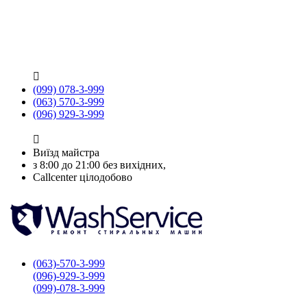

(099) 078-3-999
(063) 570-3-999
(096) 929-3-999

Виїзд майстра
з 8:00 до 21:00 без вихідних,
Callcenter цілодобово
(063)-570-3-999
(096)-929-3-999
(099)-078-3-999