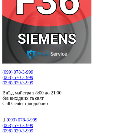
(099) 078-3-999
(063) 570-3-999
(096) 929-3-999
Виїзд майстра з 8:00 до 21:00
без вихідних та свят
Сall Сenter цілодобово

(099) 078-3-999
(063) 570-3-999
(096) 929-3-999