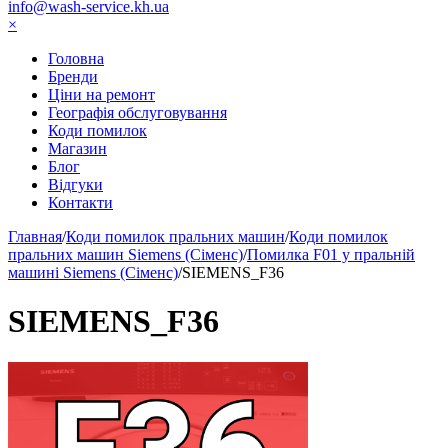
info@wash-service.kh.ua
×
Головна
Бренди
Ціни на ремонт
Географія обслуговування
Коди помилок
Магазин
Блог
Відгуки
Контакти
Главная
/
Коди помилок пральних машин
/
Коди помилок
пральних машин Siemens (Сіменс)
/
Помилка F01 у пральній
машині Siemens (Сіменс)
/
SIEMENS_F36
SIEMENS_F36