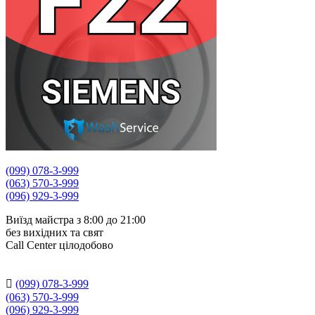
(099) 078-3-999
(063) 570-3-999
(096) 929-3-999
Виїзд майстра з 8:00 до 21:00
без вихідних та свят
Сall Сenter цілодобово

(099) 078-3-999
(063) 570-3-999
(096) 929-3-999