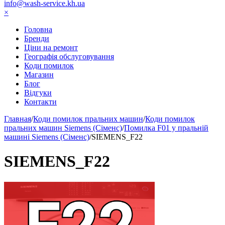
info@wash-service.kh.ua
×
Головна
Бренди
Ціни на ремонт
Географія обслуговування
Коди помилок
Магазин
Блог
Відгуки
Контакти
Главная
/
Коди помилок пральних машин
/
Коди помилок
пральних машин Siemens (Сіменс)
/
Помилка F01 у пральній
машині Siemens (Сіменс)
/
SIEMENS_F22
SIEMENS_F22