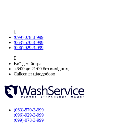

(099) 078-3-999
(063) 570-3-999
(096) 929-3-999

Виїзд майстра
з 8:00 до 21:00 без вихідних,
Callcenter цілодобово
(063)-570-3-999
(096)-929-3-999
(099)-078-3-999