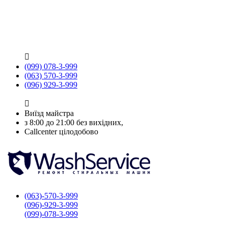

(099) 078-3-999
(063) 570-3-999
(096) 929-3-999

Виїзд майстра
з 8:00 до 21:00 без вихідних,
Callcenter цілодобово
(063)-570-3-999
(096)-929-3-999
(099)-078-3-999