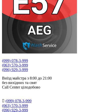
(099) 078-3-999
(063) 570-3-999
(096) 929-3-999
Виїзд майстра з 8:00 до 21:00
без вихідних та свят
Сall Сenter цілодобово

(099) 078-3-999
(063) 570-3-999
(096) 929-3-999