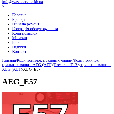
info@wash-service.kh.ua
×
Головна
Бренди
Ціни на ремонт
Географія обслуговування
Коди помилок
Магазин
Блог
Відгуки
Контакти
Главная
/
Коди помилок пральних машин
/
Коди помилок
пральних машин AEG (АЕГ)
/
Помилка Е13 у пральній машині
AEG (АЕГ)
/
AEG_E57
AEG_E57