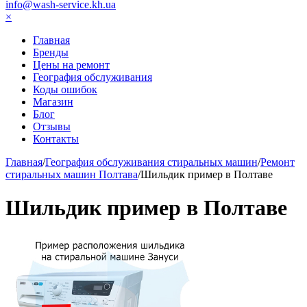
info@wash-service.kh.ua
×
Главная
Бренды
Цены на ремонт
География обслуживания
Коды ошибок
Магазин
Блог
Отзывы
Контакты
Главная
/
География обслуживания стиральных машин
/
Ремонт
стиральных машин Полтава
/
Шильдик пример в Полтаве
Шильдик пример в Полтаве